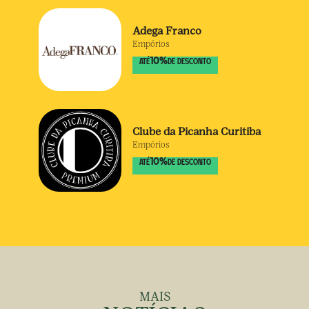
Adega Franco
Empórios
10
%
ATÉ
DE DESCONTO
Clube da Picanha Curitiba
Empórios
10
%
ATÉ
DE DESCONTO
MAIS