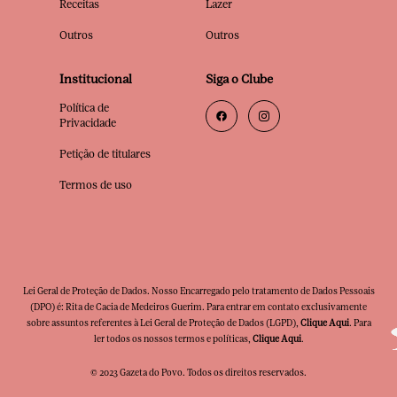
Receitas
Lazer
Outros
Outros
Institucional
Siga o Clube
Política de
Privacidade
Petição de titulares
Termos de uso
Lei Geral de Proteção de Dados. Nosso Encarregado pelo tratamento de Dados Pessoais
(DPO) é: Rita de Cacia de Medeiros Guerim. Para entrar em contato exclusivamente
sobre assuntos referentes à Lei Geral de Proteção de Dados (LGPD),
Clique Aqui
. Para
ler todos os nossos termos e políticas,
Clique Aqui
.
© 2023 Gazeta do Povo. Todos os direitos reservados.
Clube Premia