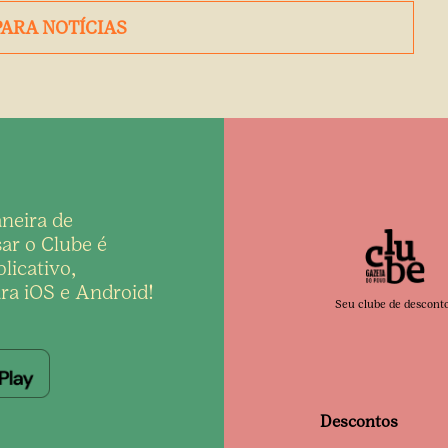
PARA NOTÍCIAS
neira de
ar o Clube é
licativo,
ra iOS e Android!
Seu clube de descont
Descontos