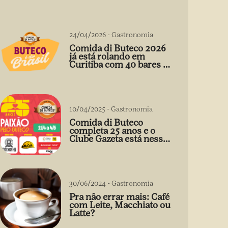
24/04/2026
-
Gastronomia
Comida di Buteco 2026
já está rolando em
Curitiba com 40 bares e
petiscos a preço único
10/04/2025
-
Gastronomia
Comida di Buteco
completa 25 anos e o
Clube Gazeta está nessa
comemoração cheia de
sabor! 🍻
30/06/2024
-
Gastronomia
Pra não errar mais: Café
com Leite, Macchiato ou
Latte?