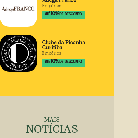
Adega Franco
Empórios
10
%
ATÉ
DE DESCONTO
Clube da Picanha
Curitiba
Empórios
10
%
ATÉ
DE DESCONTO
MAIS
NOTÍCIAS