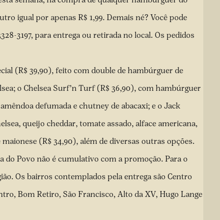
utro igual por apenas R$ 1,99. Demais né? Você pode
8-3197, para entrega ou retirada no local. Os pedidos
cial (R$ 39,90), feito com double de hambúrguer de
elsea; o Chelsea Surf’n Turf (R$ 36,90), com hambúrguer
e, amêndoa defumada e chutney de abacaxi; e o Jack
lsea, queijo cheddar, tomate assado, alface americana,
e maionese (R$ 34,90), além de diversas outras opções.
ta do Povo não é cumulativo com a promoção. Para o
egião. Os bairros contemplados pela entrega são Centro
entro, Bom Retiro, São Francisco, Alto da XV, Hugo Lange