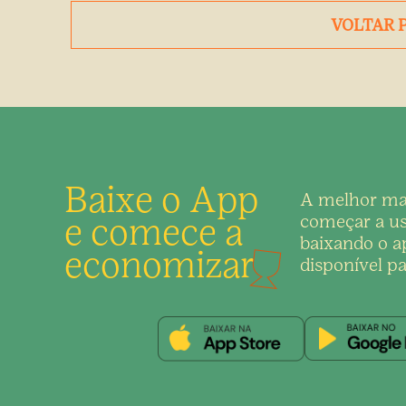
VOLTAR 
Baixe o App
A melhor ma
e comece a
começar a us
baixando o ap
economizar
disponível pa