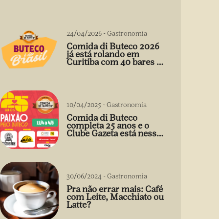
24/04/2026
-
Gastronomia
Comida di Buteco 2026
já está rolando em
Curitiba com 40 bares e
petiscos a preço único
10/04/2025
-
Gastronomia
Comida di Buteco
completa 25 anos e o
Clube Gazeta está nessa
comemoração cheia de
sabor! 🍻
30/06/2024
-
Gastronomia
Pra não errar mais: Café
com Leite, Macchiato ou
Latte?