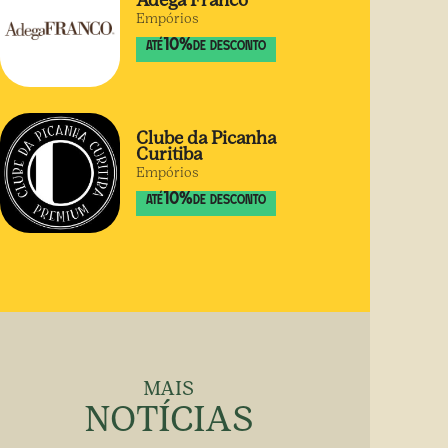
Adega Franco
Empórios
10
%
ATÉ
DE DESCONTO
Clube da Picanha
Curitiba
Empórios
10
%
ATÉ
DE DESCONTO
MAIS
NOTÍCIAS