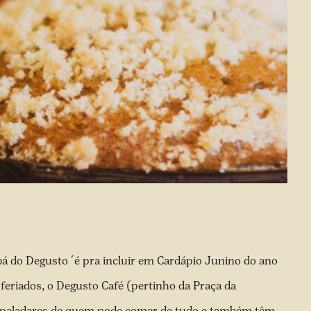
 do Degusto ´é pra incluir em Cardápio Junino do ano
eriados, o Degusto Café (pertinho da Praça da
s paladares de quem pode comer de tudo e também têm