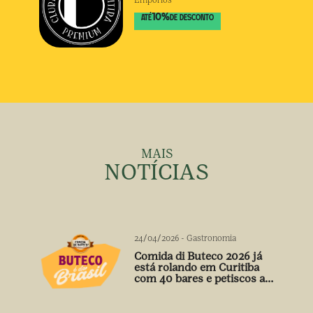
10
%
ATÉ
DE DESCONTO
MAIS
NOTÍCIAS
24/04/2026
-
Gastronomia
Comida di Buteco 2026 já
está rolando em Curitiba
com 40 bares e petiscos a
preço único