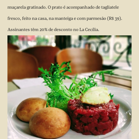
muçarela gratinado. O prato é acompanhado de tagliatele
fresco, feito na casa, na manteiga e com parmesão (R$ 39).
Assinantes têm 20% de desconto no La Cecília.