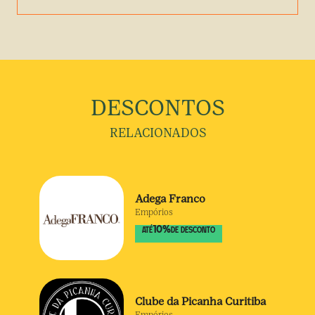
DESCONTOS
RELACIONADOS
Adega Franco
Empórios
10
%
ATÉ
DE DESCONTO
Clube da Picanha Curitiba
Empórios