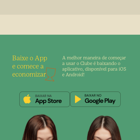
Baixe o App
A melhor maneira de
começar
a usar o Clube é
baixando o
e comece a
aplicativo,
disponível para iOS
economizar
e Android!