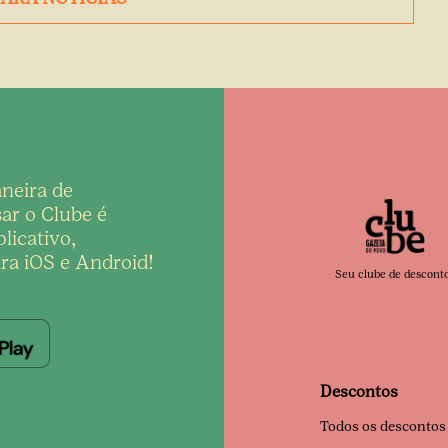
neira de
ar o Clube é
licativo,
ra iOS e Android!
Seu clube de descont
Descontos
Todos os descontos