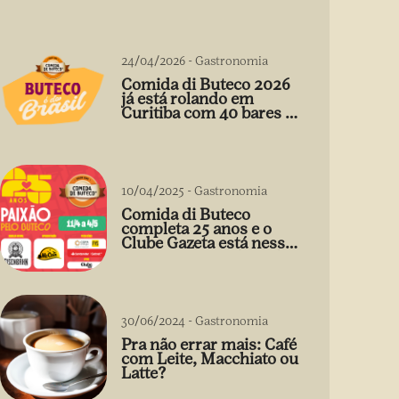
24/04/2026
-
Gastronomia
Comida di Buteco 2026
já está rolando em
Curitiba com 40 bares e
petiscos a preço único
10/04/2025
-
Gastronomia
Comida di Buteco
completa 25 anos e o
Clube Gazeta está nessa
comemoração cheia de
sabor! 🍻
30/06/2024
-
Gastronomia
Pra não errar mais: Café
com Leite, Macchiato ou
Latte?