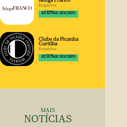
Adega Franco
Empórios
10
%
ATÉ
DE DESCONTO
Clube da Picanha
Curitiba
Empórios
10
%
ATÉ
DE DESCONTO
MAIS
NOTÍCIAS