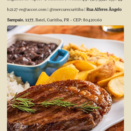
h2127-re@accor.com |
@mercurecuritiba
|
Rua Alferes Ângelo
Sampaio
,
1177
, Batel, Curitiba, PR – CEP: 80420160