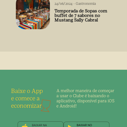
24/06/2024
-
Gastronomia
Temporada de Sopas com
buffet de 7 sabores no
Mustang Sally Cabral
Baixe o App
A melhor maneira de
começar
a usar o Clube é
baixando o
e comece a
aplicativo,
disponível para iOS
economizar
e Android!