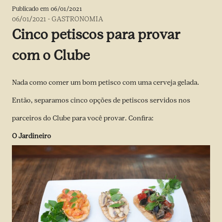
Publicado em
06/01/2021
06/01/2021
-
GASTRONOMIA
Cinco petiscos para provar
com o Clube
Nada como comer um bom petisco com uma cerveja gelada.
Então, separamos cinco opções de petiscos servidos nos
parceiros do Clube para você provar. Confira:
O Jardineiro