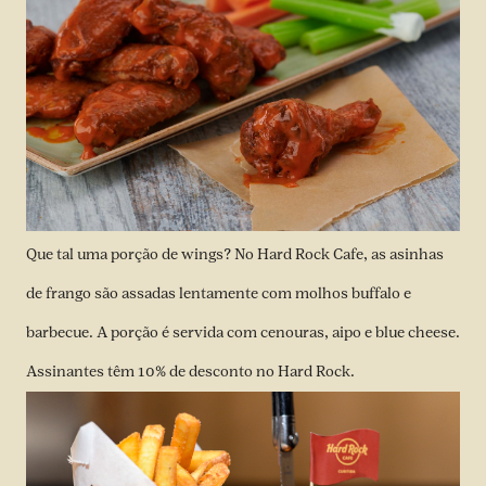
Que tal uma porção de wings? No Hard Rock Cafe, as asinhas
de frango são assadas lentamente com molhos buffalo e
barbecue. A porção é servida com cenouras, aipo e blue cheese.
Assinantes têm 10% de desconto no Hard Rock.