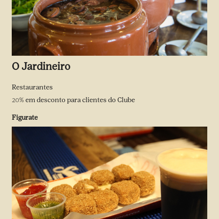
O Jardineiro
Restaurantes
20%
em desconto para clientes do Clube
Figurate