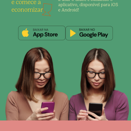
e comece a
aplicativo,
disponível para iOS
economizar
e Android!