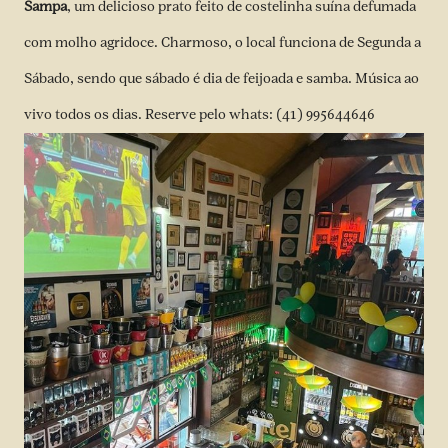
Sampa
, um delicioso prato feito de costelinha suína defumada
com molho agridoce. Charmoso, o local funciona de Segunda a
Sábado, sendo que sábado é dia de feijoada e samba. Música ao
vivo todos os dias. Reserve pelo whats: (41) 995644646