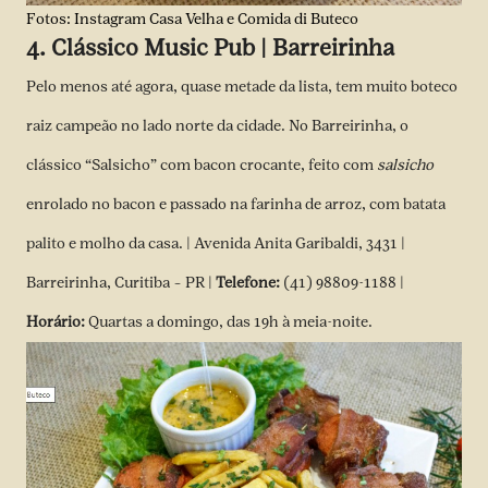
Fotos: Instagram Casa Velha e Comida di Buteco
4. Clássico Music Pub | Barreirinha
Pelo menos até agora, quase metade da lista, tem muito boteco
raiz campeão no lado norte da cidade. No Barreirinha, o
clássico “Salsicho” com bacon crocante, feito com
salsicho
enrolado no bacon e passado na farinha de arroz, com batata
palito e molho da casa. | Avenida Anita Garibaldi, 3431 |
Barreirinha, Curitiba – PR |
Telefone:
(41) 98809-1188 |
Horário:
Quartas a domingo, das 19h à meia-noite.