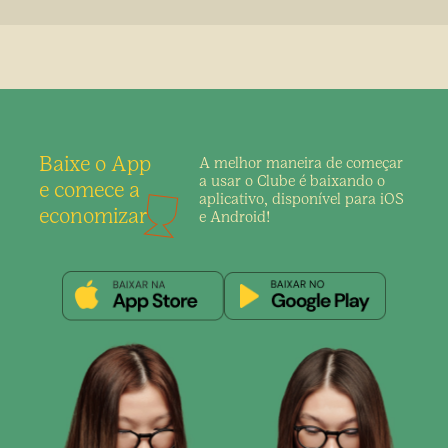
Baixe o App
A melhor maneira de
começar
a usar o Clube é
baixando o
e comece a
aplicativo,
disponível para iOS
economizar
e Android!