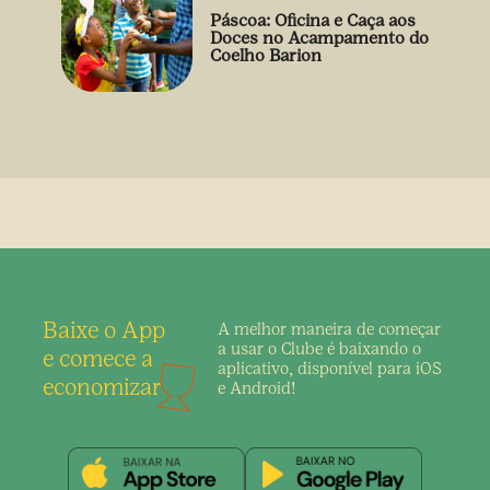
Páscoa: Oficina e Caça aos
Doces no Acampamento do
Coelho Barion
Baixe o App
A melhor maneira de
começar
a usar o Clube é
baixando o
e comece a
aplicativo,
disponível para iOS
economizar
e Android!