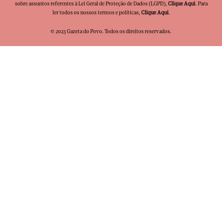
sobre assuntos referentes à Lei Geral de Proteção de Dados (LGPD),
Clique Aqui
. Para
ler todos os nossos termos e políticas,
Clique Aqui
.
© 2023 Gazeta do Povo. Todos os direitos reservados.