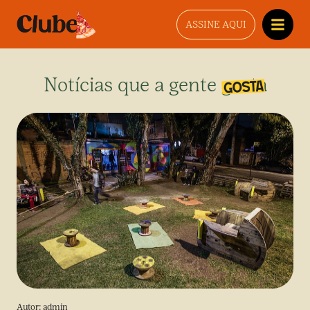
ASSINE AQUI
Notícias que a gente gosta
Autor:
admin