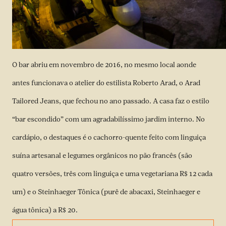
O bar abriu em novembro de 2016, no mesmo local aonde
antes funcionava o atelier do estilista Roberto Arad, o Arad
Tailored Jeans, que fechou no ano passado. A casa faz o estilo
“bar escondido” com um agradabilíssimo jardim interno. No
cardápio, o destaques é o cachorro-quente feito com linguiça
suína artesanal e legumes orgânicos no pão francês (são
quatro versões, três com linguiça e uma vegetariana R$ 12 cada
um) e o Steinhaeger Tônica (purê de abacaxi, Steinhaeger e
água tônica) a R$ 20.