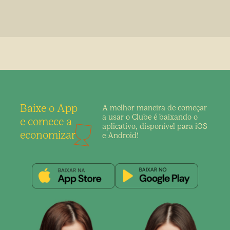
Baixe o App
A melhor maneira de
começar
a usar o Clube é
baixando o
e comece a
aplicativo,
disponível para iOS
economizar
e Android!