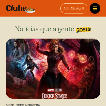
ASSINE AQUI
Notícias que a gente gosta
Autor:
Patricia Mannarino