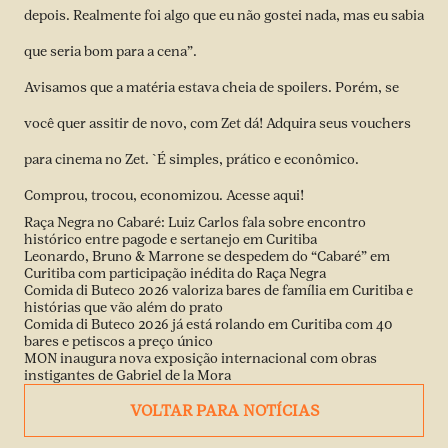
depois. Realmente foi algo que eu não gostei nada, mas eu sabia
que seria bom para a cena”.
Avisamos que a matéria estava cheia de spoilers. Porém, se
você quer assitir de novo, com Zet dá! Adquira seus vouchers
para cinema no Zet. `É simples, prático e econômico.
Comprou, trocou, economizou.
Acesse aqui!
Raça Negra no Cabaré: Luiz Carlos fala sobre encontro
histórico entre pagode e sertanejo em Curitiba
Leonardo, Bruno & Marrone se despedem do “Cabaré” em
Curitiba com participação inédita do Raça Negra
Comida di Buteco 2026 valoriza bares de família em Curitiba e
histórias que vão além do prato
Comida di Buteco 2026 já está rolando em Curitiba com 40
bares e petiscos a preço único
MON inaugura nova exposição internacional com obras
instigantes de Gabriel de la Mora
VOLTAR PARA NOTÍCIAS