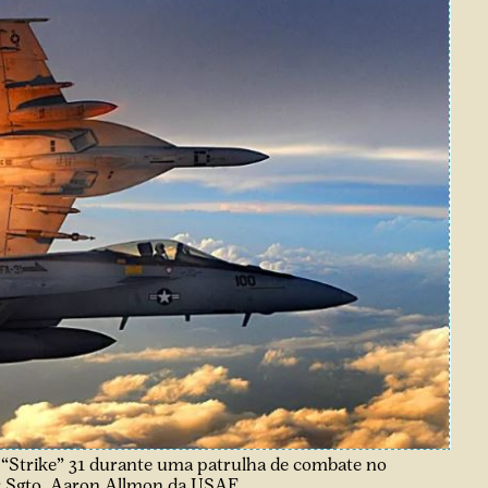
 “Strike” 31 durante uma patrulha de combate no
: Sgto. Aaron Allmon da USAF.