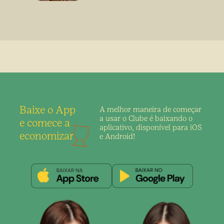
Baixe o App
A melhor maneira de
começar
a usar o Clube é
baixando o
e comece a
aplicativo,
disponível para iOS
economizar
e Android!