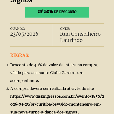
50%
ATÉ
DE DESCONTO
QUANDO:
ONDE:
23/05/2026
Rua Conselheiro
Laurindo
REGRAS:
Desconto de 40% do valor da inteira na compra,
válido para assinante Clube Gazeta+ um
acompanhante.
A compra deverá ser realizada através do site
https://www.diskingressos.com.br/evento/1850/2
026-05-23/pr/curitiba/oswaldo-montenegro-em-
sua-nova-turne-a-danca-dos-signos
,