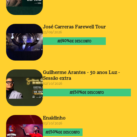
José Carreras Farewell Tour
23/09/2026
40
%
ATÉ
DE DESCONTO
Guilherme Arantes - 50 anos Luz -
Sessão extra
02/10/2026
50
%
ATÉ
DE DESCONTO
Enaldinho
03/10/2026
50
%
ATÉ
DE DESCONTO