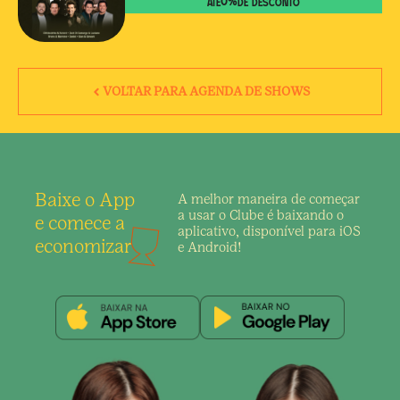
0
%
ATÉ
DE DESCONTO
VOLTAR PARA AGENDA DE SHOWS
Baixe o App
A melhor maneira de
começar
a usar o Clube é
baixando o
e comece a
aplicativo,
disponível para iOS
economizar
e Android!