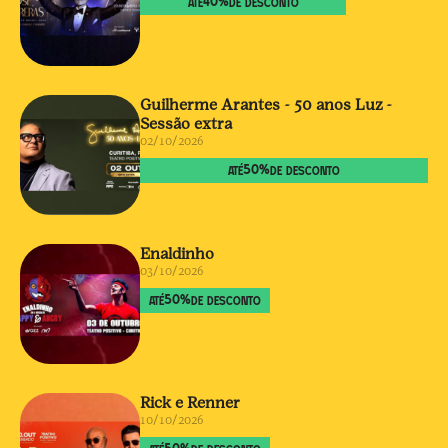
40
%
ATÉ
DE DESCONTO
Guilherme Arantes - 50 anos Luz -
Sessão extra
02/10/2026
50
%
ATÉ
DE DESCONTO
Enaldinho
03/10/2026
50
%
ATÉ
DE DESCONTO
Rick e Renner
10/10/2026