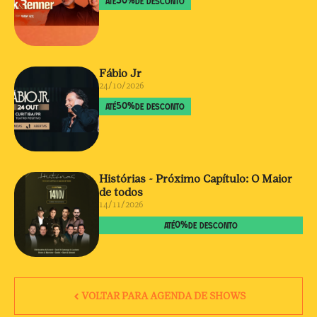
50
%
ATÉ
DE DESCONTO
Fábio Jr
24/10/2026
50
%
ATÉ
DE DESCONTO
Histórias - Próximo Capítulo: O Maior
de todos
14/11/2026
0
%
ATÉ
DE DESCONTO
VOLTAR PARA AGENDA DE SHOWS