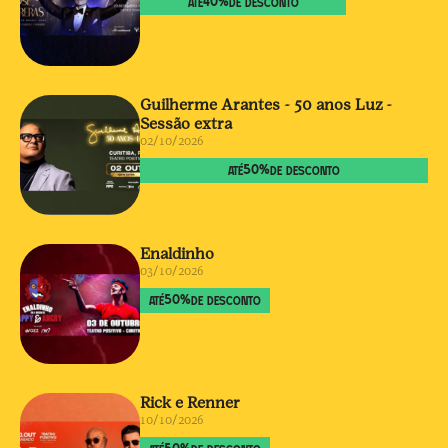
40
%
ATÉ
DE DESCONTO
Guilherme Arantes - 50 anos Luz -
Sessão extra
02/10/2026
50
%
ATÉ
DE DESCONTO
Enaldinho
03/10/2026
50
%
ATÉ
DE DESCONTO
Rick e Renner
10/10/2026