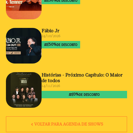
50
%
ATÉ
DE DESCONTO
Fábio Jr
24/10/2026
50
%
ATÉ
DE DESCONTO
Histórias - Próximo Capítulo: O Maior
de todos
14/11/2026
0
%
ATÉ
DE DESCONTO
VOLTAR PARA AGENDA DE SHOWS