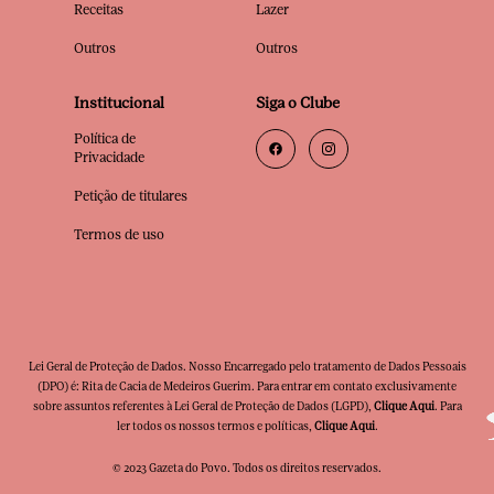
Receitas
Lazer
Outros
Outros
Institucional
Siga o Clube
Política de
Privacidade
Petição de titulares
Termos de uso
Lei Geral de Proteção de Dados. Nosso Encarregado pelo tratamento de Dados Pessoais
(DPO) é: Rita de Cacia de Medeiros Guerim. Para entrar em contato exclusivamente
sobre assuntos referentes à Lei Geral de Proteção de Dados (LGPD),
Clique Aqui
. Para
ler todos os nossos termos e políticas,
Clique Aqui
.
© 2023 Gazeta do Povo. Todos os direitos reservados.
Clube Premia