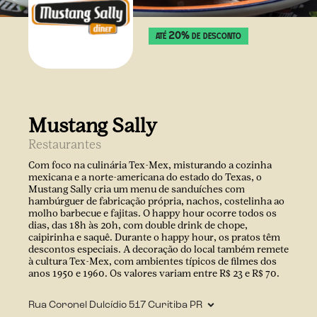
20
%
ATÉ
DE DESCONTO
Mustang Sally
Restaurantes
Com foco na culinária Tex-Mex, misturando a cozinha
mexicana e a norte-americana do estado do Texas, o
Mustang Sally cria um menu de sanduíches com
hambúrguer de fabricação própria, nachos, costelinha ao
molho barbecue e fajitas. O happy hour ocorre todos os
dias, das 18h às 20h, com double drink de chope,
caipirinha e saquê. Durante o happy hour, os pratos têm
descontos especiais. A decoração do local também remete
à cultura Tex-Mex, com ambientes típicos de filmes dos
anos 1950 e 1960. Os valores variam entre R$ 23 e R$ 70.
Rua Coronel Dulcídio
517
Curitiba
PR