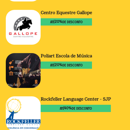
Centro Equestre Gallope
20
%
ATÉ
DE DESCONTO
Poliart Escola de Música
20
%
ATÉ
DE DESCONTO
Rockfeller Language Center - SJP
40
%
ATÉ
DE DESCONTO